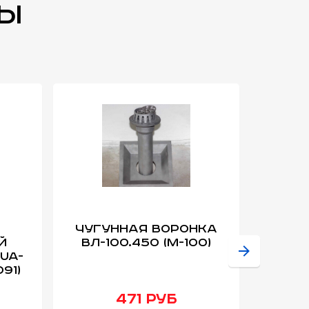
ры
Чугунная Воронка
й
вл-100.450 (м-100)
во
UA-
бе
91)
Norm
471 руб