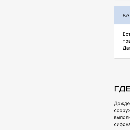
КА
Ес
тр
Да
Гд
Дождеп
сооруж
выполн
сифона