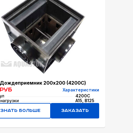
Дождеприемник 200x200 (4200С)
 руб
Характеристики
ул
4200С
 нагрузки
A15, B125
Узнать больше
Заказать