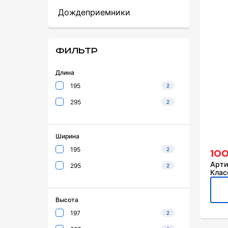
Дождеприемники
Фильтр
Длина
195
2
295
2
Ширина
195
2
10
Арти
295
2
Клас
Высота
197
2