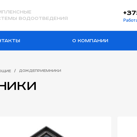
+37
мплексные
стемы водоотведения
Работа
нтакты
О компании
/
Дождеприемники
ющие
ники