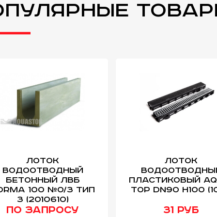
опулярные това
Лоток
Лоток
водоотводный
водоотводны
бетонный ЛВБ
пластиковый AQ
orma 100 №0/3 тип
TOP DN90 H100 (10
3 (2010610)
по запросу
31 руб