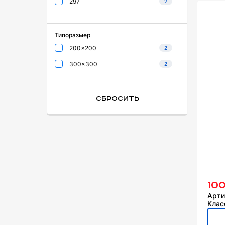
297
2
Типоразмер
200x200
2
300x300
2
Сбросить
10
Арти
Клас