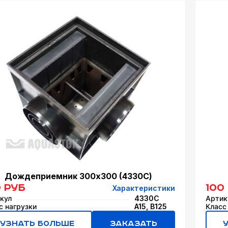
Дождеприемник 300x300 (4330С)
0 руб
100
Характеристики
кул
4330С
Артик
с нагрузки
A15, B125
Класс
Узнать больше
Заказать