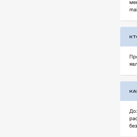
ме
mai
КТ
Пр
яв
КА
До
ра
бе