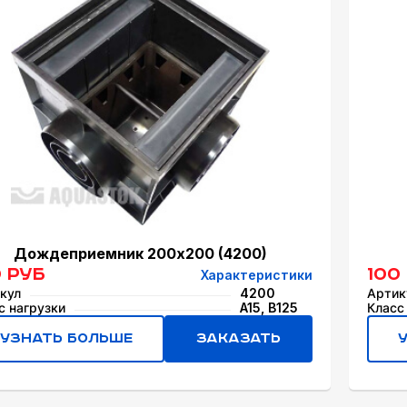
Дождеприемник 200x200 (4200)
0 руб
100
Характеристики
кул
4200
Артик
с нагрузки
A15, B125
Класс
Узнать больше
Заказать