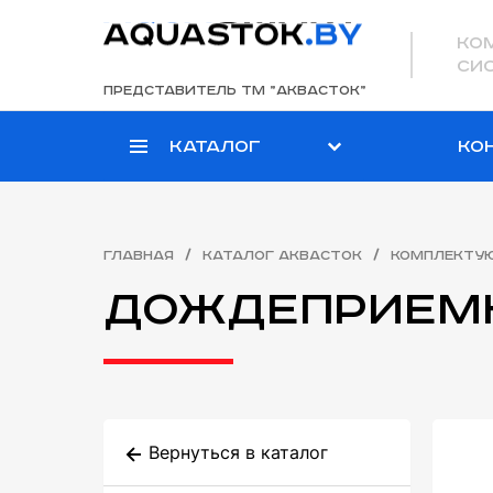
ко
си
представитель ТМ ”аквасток”
Каталог
Ко
/
/
Главная
Каталог Аквасток
Комплекту
Дождеприем
Вернуться в каталог