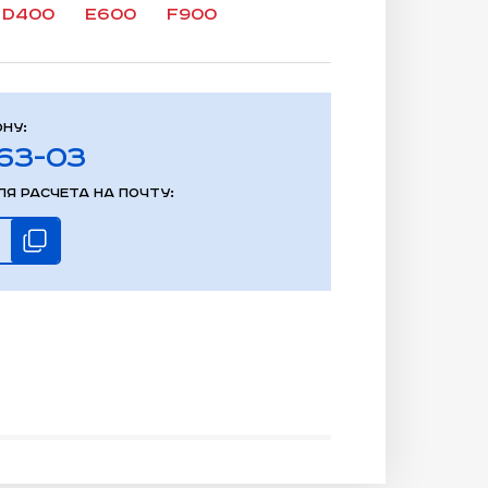
d400
e600
f900
ну:
-63-03
я расчета на почту: