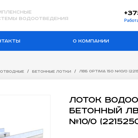
+37
мплексные
стемы водоотведения
Работа
нтакты
О компании
/
/
ЛВБ Optima 150 №10/0 (221
оотводные
Бетонные лотки
Лоток водо
бетонный ЛВ
№10/0 (221525