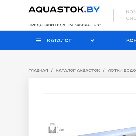
ко
си
представитель ТМ ”аквасток”
Каталог
Ко
/
/
Главная
Каталог Аквасток
Лотки вод